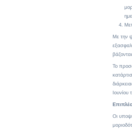
μορ
ημ
Μετ
Με την 
εξασφαλί
βάζοντα
Το προσ
κατάρτι
διάρκεια
Ιουνίου 
Επιπλέ
Οι υποψή
μοριοδότ