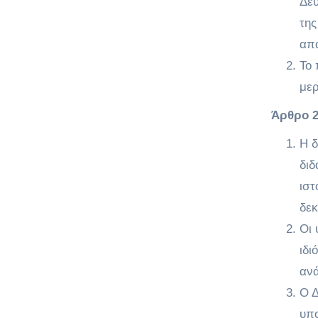
Δευ
της
απα
Το 
μερ
Άρθρο 2
Η δ
διδ
ιστ
δεκ
Οι 
ιδι
ανά
Ο Δ
υπο