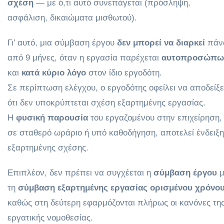
σχέση
— με ό,τι αυτό συνεπάγεται (πρόσληψη,
ασφάλιση, δικαιώματα μισθωτού).
Γι’ αυτό, μια σύμβαση έργου
δεν μπορεί να διαρκεί
πάν
από 9 μήνες, όταν η εργασία παρέχεται
αυτοπροσώπω
και
κατά κύριο λόγο
στον ίδιο εργοδότη.
Σε περίπτωση ελέγχου, ο εργοδότης οφείλει να αποδείξε
ότι δεν υποκρύπτεται σχέση εξαρτημένης εργασίας.
Η
φυσική παρουσία
του εργαζομένου στην επιχείρηση,
σε σταθερό ωράριο ή υπό καθοδήγηση, αποτελεί ένδειξη
εξαρτημένης σχέσης.
Επιπλέον, δεν πρέπει να συγχέεται η
σύμβαση έργου
μ
τη
σύμβαση εξαρτημένης εργασίας ορισμένου χρόνο
καθώς στη δεύτερη εφαρμόζονται πλήρως οι κανόνες τη
εργατικής νομοθεσίας.