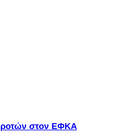
γροτών στον EΦΚΑ