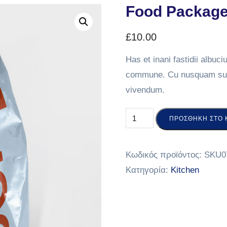
Food Packag
£
10.00
Has et inani fastidii albuc
commune. Cu nusquam susci
vivendum.
ΠΡΟΣΘΉΚΗ ΣΤΟ 
Κωδικός προϊόντος:
SKU0
Κατηγορία:
Kitchen