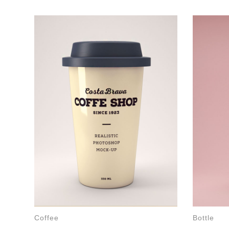
Coffee
Bottle
ΠΡΟΣΘΉΚ