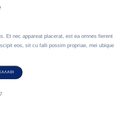
e
ius. Et nec appareat placerat, est ea omnes fierent
pit eos, sit cu falli possim propriae, mei ubique
ΚΑΛΆΘΙ
7