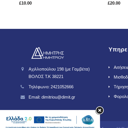
£
10.00
£
20.00
ΚΑΛΆΘΙ
Υπηρε
Αιτήσει
Αχιλλοπούλου 198 (με Γαμβέτα)
ΒΟΛΟΣ T.K 38221
Μισθοδ
Τηλέφωνο: 2421052666
Τήρηση
Φορολο
Email: dimitriou@dimit.gr