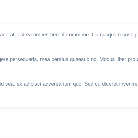
 placerat, est ea omnes fierent commune. Cu nusquam suscipit
egere persequeris, mea persius quaestio no. Modus liber pro 
 id sea, ex adipisci adversarium quo. Sed cu diceret invenir