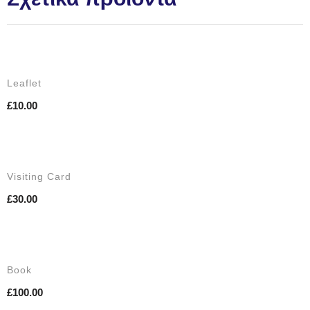
Leaflet
£
10.00
Κ
Visiting Card
£
30.00
Κ
Book
£
100.00
Κ